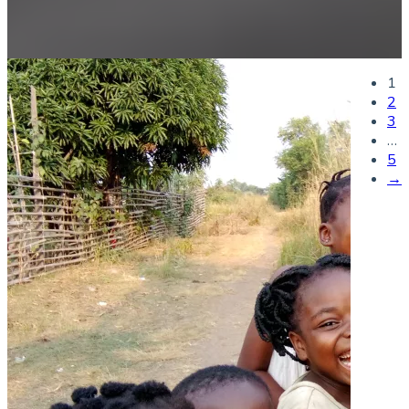
1
2
3
…
5
→