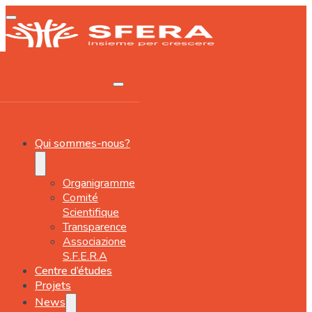
Qui sommes-nous?
Organigramme
Comité
Scientifique
Transparence
Associazione
S.F.E.R.A
Centre d’études
Projets
News