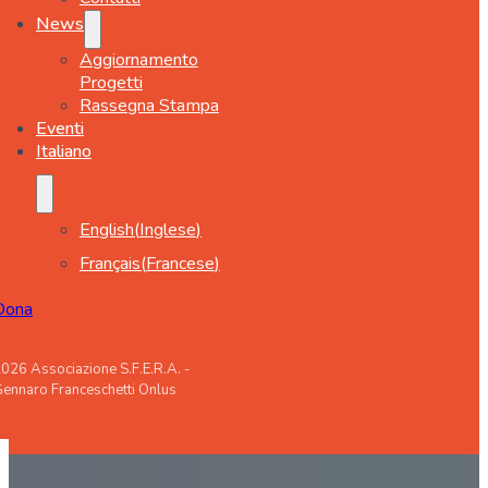
News
Aggiornamento
Progetti
Rassegna Stampa
Eventi
Italiano
English
(
Inglese
)
Français
(
Francese
)
Dona
026 Associazione S.F.E.R.A. -
ennaro Franceschetti Onlus