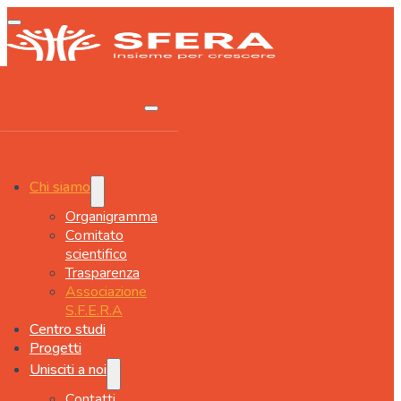
Chi siamo
Organigramma
Comitato
scientifico
Trasparenza
Associazione
S.F.E.R.A
Centro studi
Progetti
Unisciti a noi
Contatti