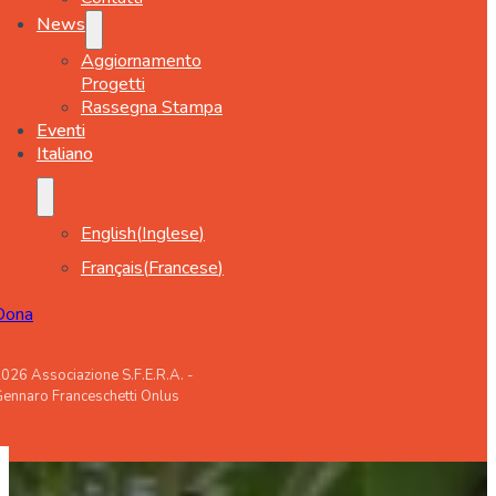
News
Aggiornamento
Progetti
Rassegna Stampa
Eventi
Italiano
English
(
Inglese
)
Français
(
Francese
)
Dona
026 Associazione S.F.E.R.A. -
ennaro Franceschetti Onlus