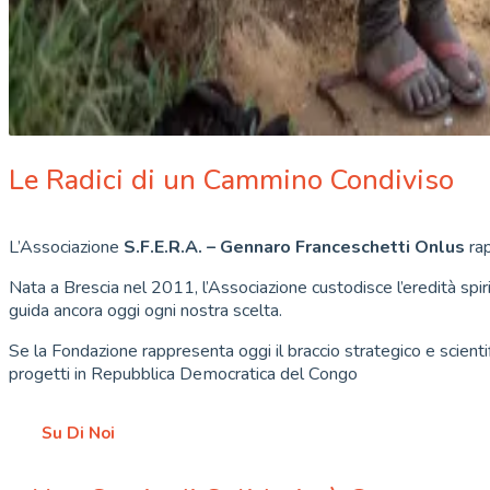
Le Radici di un Cammino Condiviso
L’Associazione
S.F.E.R.A. – Gennaro Franceschetti Onlus
rap
Nata a Brescia nel 2011, l’Associazione custodisce l’eredità spi
guida ancora oggi ogni nostra scelta.
Se la Fondazione rappresenta oggi il braccio strategico e scienti
progetti in Repubblica Democratica del Congo
Su Di Noi