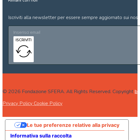
Rimani con noi!
Iscriviti alla newsletter per essere sempre aggiornato sui nost
ISCRIVITI
© 2026 Fondazione SFERA. All Rights Reserved. Copyright
bo
Privacy Policy
Cookie Policy
Le tue preferenze relative alla privacy
Informativa sulla raccolta