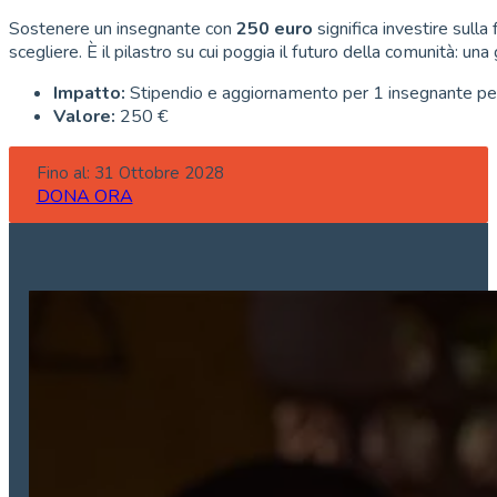
Sostenere un insegnante con
250 euro
significa investire sull
scegliere. È il pilastro su cui poggia il futuro della comunità: un
Impatto:
Stipendio e aggiornamento per 1 insegnante pe
Valore:
250 €
Fino al: 31 Ottobre 2028
DONA ORA