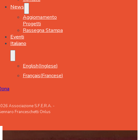
News
Aggiornamento
Progetti
Rassegna Stampa
Eventi
Italiano
English
(
Inglese
)
Français
(
Francese
)
Dona
026 Associazione S.F.E.R.A. -
ennaro Franceschetti Onlus