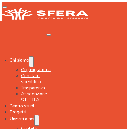
Chi siamo
Organigramma
Comitato
scientifico
Trasparenza
Associazione
S.F.E.R.A
Centro studi
Progetti
Unisciti a noi
Contatti