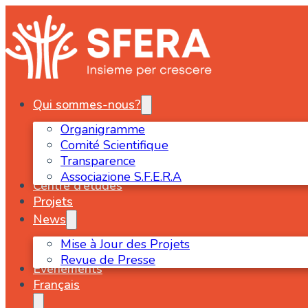
Qui sommes-nous?
Organigramme
Comité Scientifique
Transparence
Associazione S.F.E.R.A
Centre d’études
Projets
News
Mise à Jour des Projets
Revue de Presse
Évènements
Français