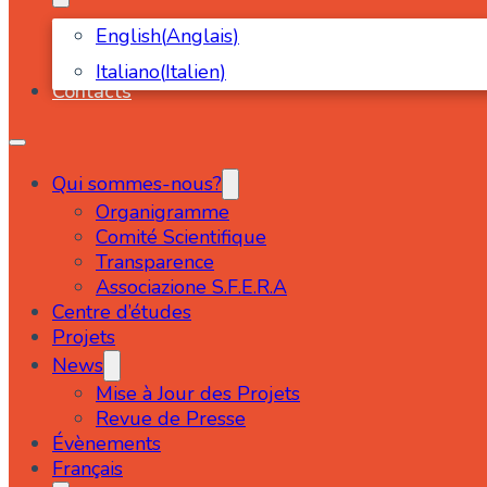
English
(
Anglais
)
Italiano
(
Italien
)
Contacts
Qui sommes-nous?
Organigramme
Comité Scientifique
Transparence
Associazione S.F.E.R.A
Centre d’études
Projets
News
Mise à Jour des Projets
Revue de Presse
Évènements
Français