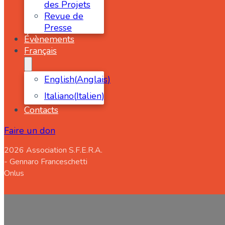
des Projets
Revue de
Presse
Évènements
Français
English
(
Anglais
)
Italiano
(
Italien
)
Contacts
Faire un don
2026 Association S.F.E.R.A.
- Gennaro Franceschetti
Onlus