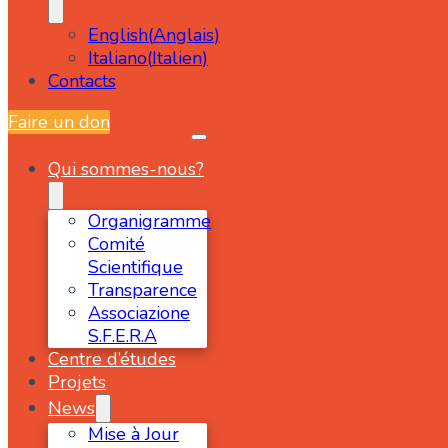
English
(
Anglais
)
Italiano
(
Italien
)
Contacts
Faire un don
Qui sommes-nous?
Organigramme
Comité
Scientifique
Transparence
Associazione
S.F.E.R.A
Centre d’études
Projets
News
Mise à Jour