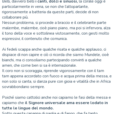
Belli, davvero belli
i canti, dolci e sinuosi,
la corale oggi è
particolarmente in vena, se non che l’altoparlante,
rigorosamente a batteria da queste parti, decide di non
collaborare più.
Nessun problema, si procede a braccio e il celebrante parte
malembe, malembe, cioè piano piano, ma poi si infervora, alza
il tono della voce e sottolinea vistosamente, con gesti molto
espressivi, il contenuto che comunica.
Ai fedeli scappa anche qualche risata e qualche applauso, ci
dispiace di non capire e ciò ci ricorda che siamo Mundele, cioè
bianchi, ma ci consoliamo partecipando convinti a qualche
amen, che come ben si sa è internazionale.
Il coro non si scoraggia, riprende vigorosamente con il tam
tam appena accordato con fuoco e acqua prima della messa, e
non solo si canta, si danza pure con gioia e vitalità che in Africa
sovrabbondano sempre.
Poiché siamo cattolici anche noi capiamo le fasi della messa e
capiamo che
il Signore universale ama essere lodato in
tutte le lingue del mondo.
Sotto questa capanna di paglia e di fango, che fa tanto