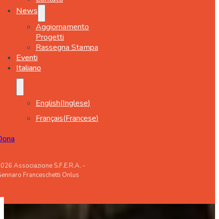
News
Aggiornamento
Progetti
Rassegna Stampa
Eventi
Italiano
English
(
Inglese
)
Français
(
Francese
)
Dona
026 Associazione S.F.E.R.A. -
ennaro Franceschetti Onlus