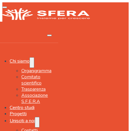
Chi siamo
Organigramma
Comitato
scientifico
Trasparenza
Associazione
S.F.E.R.A
Centro studi
Progetti
Unisciti a noi
Contatti