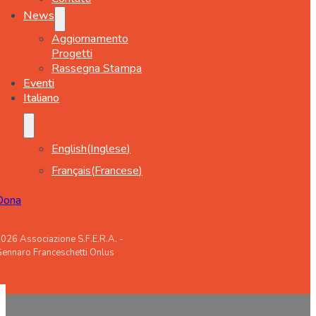
News
Aggiornamento
Progetti
Rassegna Stampa
Eventi
Italiano
English
(
Inglese
)
Français
(
Francese
)
Dona
026 Associazione S.F.E.R.A. -
ennaro Franceschetti Onlus