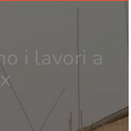
o i lavori a
ix