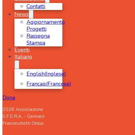
Contatti
News
Aggiornamento
Progetti
Rassegna
Stampa
Eventi
Italiano
English
(
Inglese
)
Français
(
Francese
)
Dona
2026 Associazione
S.F.E.R.A. - Gennaro
Franceschetti Onlus