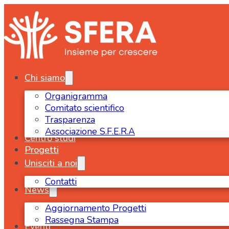
Chi siamo
Organigramma
Comitato scientifico
Trasparenza
Associazione S.F.E.R.A
Centro studi
Progetti
Unisciti a noi
Contatti
News
Aggiornamento Progetti
Rassegna Stampa
Eventi