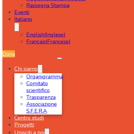
Rassegna Stampa
Eventi
Italiano
English
(
Inglese
)
Français
(
Francese
)
Dona
Chi siamo
Organigramma
Comitato
scientifico
Trasparenza
Associazione
S.F.E.R.A
Centro studi
Progetti
Unisciti a noi