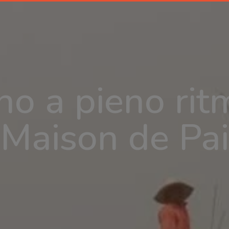
o a pieno ritm
Maison de Pa