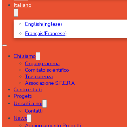
Italiano
English
(
Inglese
)
Français
(
Francese
)
Chi siamo
Organigramma
Comitato scientifico
Trasparenza
Associazione S.F.E.R.A
Centro studi
Progetti
Unisciti a noi
Contatti
News
Aggiornamento Progetti