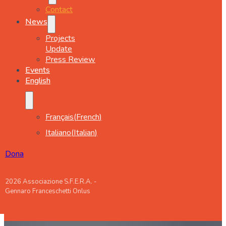
Contact
News
Projects
Update
Press Review
Events
English
Français
(
French
)
Italiano
(
Italian
)
Dona
2026 Associazione S.F.E.R.A. -
Gennaro Franceschetti Onlus