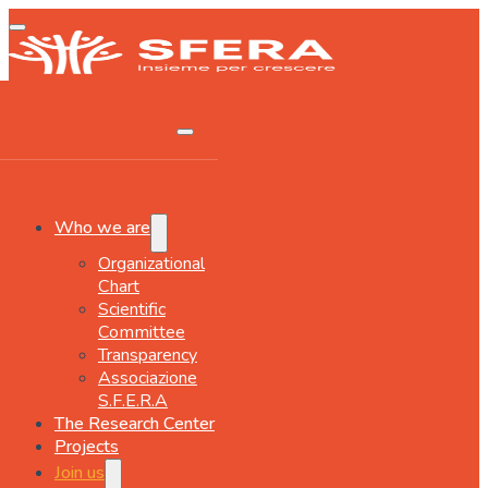
Who we are
Organizational
Chart
Scientific
Committee
Transparency
Associazione
S.F.E.R.A
The Research Center
Projects
Join us