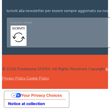
Iscriviti alla newsletter per essere sempre aggiornato sui nost
ISCRIVITI
© 2026 Fondazione SFERA. All Rights Reserved. Copyright
bo
Privacy Policy
Cookie Policy
Your Privacy Choices
Notice at collection