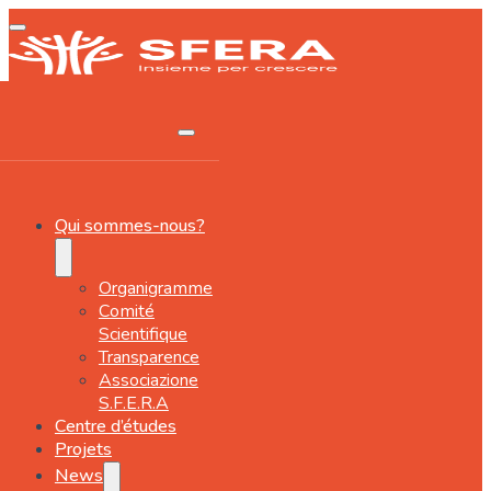
Qui sommes-nous?
Organigramme
Comité
Scientifique
Transparence
Associazione
S.F.E.R.A
Centre d’études
Projets
News