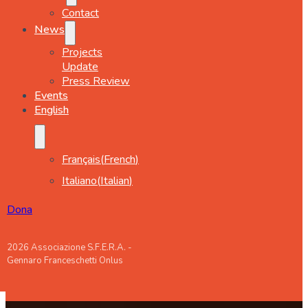
Contact
News
Projects
Update
Press Review
Events
English
Français
(
French
)
Italiano
(
Italian
)
Dona
2026 Associazione S.F.E.R.A. -
Gennaro Franceschetti Onlus