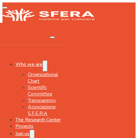
Who we are
Organizational
Chart
Scientific
Committee
Transparency
Associazione
S.F.E.R.A
The Research Center
Projects
Join us